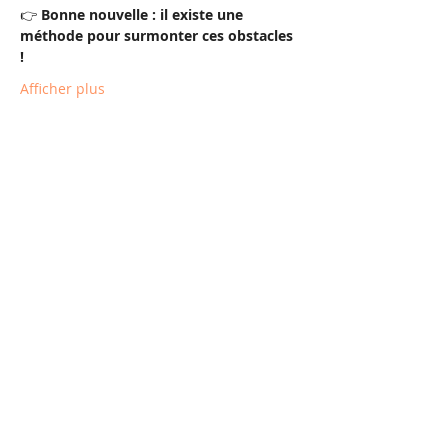
👉 
Bonne nouvelle : il existe une 
méthode pour surmonter ces obstacles 
!
Afficher plus
S'inscrire
Partager cet événement
Mentions légales
© 2022 La Forestière Séjours Évasion