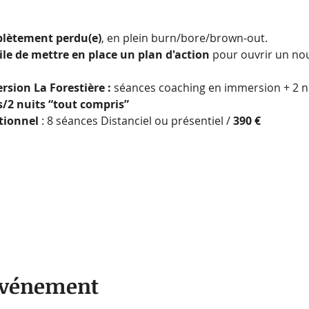
lètement perdu(e)
, en plein burn/bore/brown-out.
cile de mettre en place un plan d'action 
pour ouvrir un nou
sion La Forestière : 
séances coaching en immersion + 2 nui
rs/2 nuits “tout compris”
tionnel 
: 8 séances Distanciel ou présentiel / 
390 €
 événement